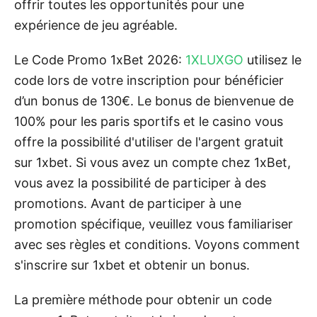
offrir toutes les opportunités pour une
expérience de jeu agréable.
Le Code Promo 1xBet 2026:
1XLUXGO
utilisez le
code lors de votre inscription pour bénéficier
d’un bonus de 130€. Le bonus de bienvenue de
100% pour les paris sportifs et le casino vous
offre la possibilité d'utiliser de l'argent gratuit
sur 1xbet. Si vous avez un compte chez 1xBet,
vous avez la possibilité de participer à des
promotions. Avant de participer à une
promotion spécifique, veuillez vous familiariser
avec ses règles et conditions. Voyons comment
s'inscrire sur 1xbet et obtenir un bonus.
La première méthode pour obtenir un code