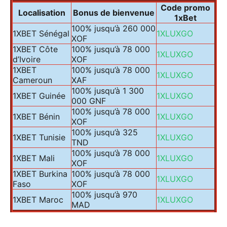
Code promo
Localisation
Bonus de bienvenue
1xBet
100% jusqu’à 260 000
1XBET Sénégal
1XLUXGO
XOF
1XBET Côte
100% jusqu’à 78 000
1XLUXGO
d’Ivoire
XOF
1XBET
100% jusqu’à 78 000
1XLUXGO
Cameroun
XAF
100% jusqu’à 1 300
1XBET Guinée
1XLUXGO
000 GNF
100% jusqu’à 78 000
1XBET Bénin
1XLUXGO
XOF
100% jusqu’à 325
1XBET Tunisie
1XLUXGO
TND
100% jusqu’à 78 000
1XBET Mali
1XLUXGO
XOF
1XBET Burkina
100% jusqu’à 78 000
1XLUXGO
Faso
XOF
100% jusqu’à 970
1XBET Maroc
1XLUXGO
MAD