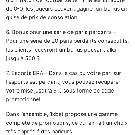
de 0-0, les joueurs peuvent gagner un bonus en
guise de prix de consolation.
6. Bonus pour une série de paris perdants –
Pour une série de 20 paris perdants consécutifs,
les clients recevront un bonus pouvant aller
jusqu'à 500 $.
7. Esports ERA - Dans le cas où votre pari sur
l'esports est perdant, vous pouvez récupérer
votre mise jusqu'à 9 € sous forme de code
promotionnel.
Dans l’ensemble, 1xbet propose une gamme
complète de promotions, ce qui en fait un choix
très apprécié des parieurs.