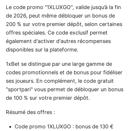
Le code promo "1XLUXGO", valide jusqu’à la fin
de 2026, peut même débloquer un bonus de
200 % sur votre premier dépôt, selon certaines
offres spéciales. Ce code exclusif permet
également d'activer d'autres récompenses
disponibles sur la plateforme.
1xBet se distingue par une large gamme de
codes promotionnels et de bonus pour fidéliser
ses joueurs. En complément, le code gratuit
"sportpari" vous permet de débloquer un bonus
de 100 % sur votre premier dépôt.
Résumé des offres :
Code promo 1XLUXGO : bonus de 130 €