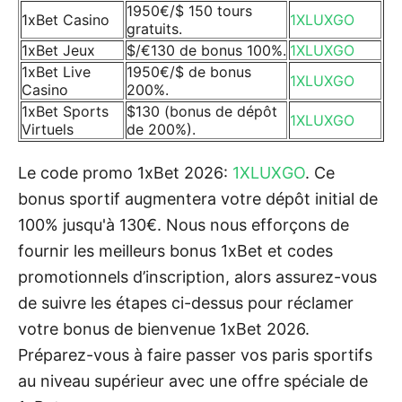
1950€/$ 150 tours
1xBet Casino
1XLUXGO
gratuits.
1xBet Jeux
$/€130 de bonus 100%.
1XLUXGO
1xBet Live
1950€/$ de bonus
1XLUXGO
Casino
200%.
1xBet Sports
$130 (bonus de dépôt
1XLUXGO
Virtuels
de 200%).
Le code promo 1xBet 2026:
1XLUXGO
. Ce
bonus sportif augmentera votre dépôt initial de
100% jusqu'à 130€. Nous nous efforçons de
fournir les meilleurs bonus 1xBet et codes
promotionnels d’inscription, alors assurez-vous
de suivre les étapes ci-dessus pour réclamer
votre bonus de bienvenue 1xBet 2026.
Préparez-vous à faire passer vos paris sportifs
au niveau supérieur avec une offre spéciale de