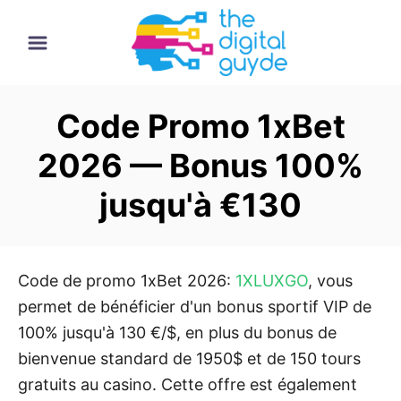
S
k
i
p
t
Code Promo 1xBet
o
2026 — Bonus 100%
C
o
jusqu'à €130
n
t
e
Code de promo 1xBet 2026:
1XLUXGO
, vous
n
permet de bénéficier d'un bonus sportif VIP de
t
100% jusqu'à 130 €/$, en plus du bonus de
bienvenue standard de 1950$ et de 150 tours
gratuits au casino. Cette offre est également