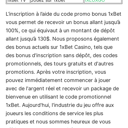
1xBet TV
Jouez sur 1xbet
1XLUXGO
L’inscription à l’aide du code promo bonus 1xBet
vous permet de recevoir un bonus allant jusqu’à
100%, ce qui équivaut à un montant de dépôt
allant jusqu’à 130$. Nous proposons également
des bonus actuels sur 1xBet Casino, tels que
des bonus d'inscription sans dépôt, des codes
promotionnels, des tours gratuits et d'autres
promotions. Après votre inscription, vous
pouvez immédiatement commencer à jouer
avec de l'argent réel et recevoir un package de
bienvenue en utilisant le code promotionnel
1xBet. Aujourd'hui, l'industrie du jeu offre aux
joueurs les conditions de service les plus
pratiques et nous sommes heureux de vous