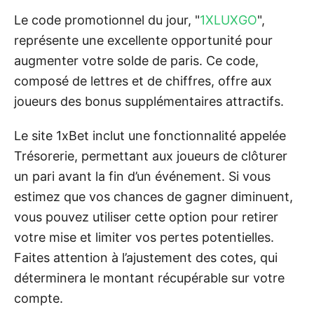
Le code promotionnel du jour, "
1XLUXGO
",
représente une excellente opportunité pour
augmenter votre solde de paris. Ce code,
composé de lettres et de chiffres, offre aux
joueurs des bonus supplémentaires attractifs.
Le site 1xBet inclut une fonctionnalité appelée
Trésorerie, permettant aux joueurs de clôturer
un pari avant la fin d’un événement. Si vous
estimez que vos chances de gagner diminuent,
vous pouvez utiliser cette option pour retirer
votre mise et limiter vos pertes potentielles.
Faites attention à l’ajustement des cotes, qui
déterminera le montant récupérable sur votre
compte.