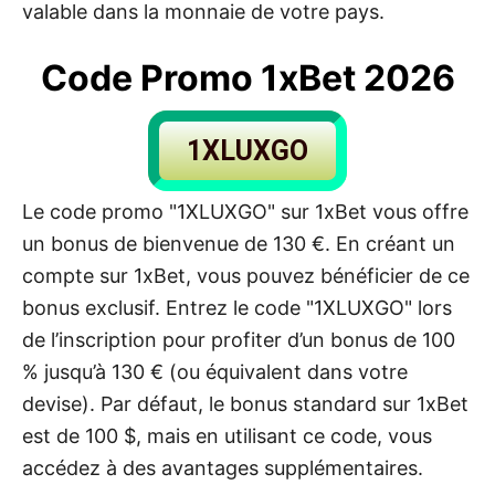
valable dans la monnaie de votre pays.
Code Promo 1xBet 2026
1XLUXGO
Le code promo "1XLUXGO" sur 1xBet vous offre
un bonus de bienvenue de 130 €. En créant un
compte sur 1xBet, vous pouvez bénéficier de ce
bonus exclusif. Entrez le code "1XLUXGO" lors
de l’inscription pour profiter d’un bonus de 100
% jusqu’à 130 € (ou équivalent dans votre
devise). Par défaut, le bonus standard sur 1xBet
est de 100 $, mais en utilisant ce code, vous
accédez à des avantages supplémentaires.