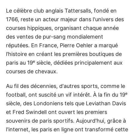
Le célèbre club anglais Tattersalls, fondé en
1766, reste un acteur majeur dans l'univers des
courses hippiques, organisant chaque année
des ventes de pur-sang mondialement
réputées. En France, Pierre Oehler a marqué
l’histoire en créant les premières boutiques de
paris au 19ᵉ siècle, dédiées principalement aux
courses de chevaux.
Au fil des décennies, d'autres sports, comme le
football, ont suscité un vif intérêt. À la fin du 19ᵉ
siècle, des Londoniens tels que Leviathan Davis
et Fred Swindell ont ouvert les premiers
souvenirs de paris sportifs. Aujourd'hui, grâce à
l'internet, les paris en ligne ont transformé cette